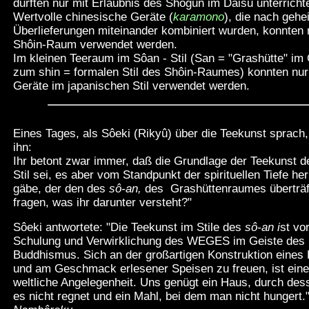
durften nur mit Erlaubnis des Shôgun im Daisu unterrich
Wertvolle chinesische Geräte (
karamono
), die nach geh
Überlieferungen miteinander kombiniert wurden, konnten 
Shôin-Raum verwendet werden.
Im kleinen Teeraum im Sôan - Stil (San = "Grashütte" im
zum shin = formalen Stil des Shôin-Raumes) konnten nur
Geräte im japanischen Stil verwendet werden.
Eines Tages, als Sôeki (Rikyû) über die Teekunst sprach, 
ihn:
Ihr betont zwar immer, daß die Grundlage der Teekunst 
Stil sei, es aber vom Standpunkt der spirituellen Tiefe her
gäbe, der den des
sô-an,
des
Grashüttenraumes überträf
fragen, was ihr darunter versteht?"
Sôeki antwortete: "Die Teekunst im Stile des
sô-an i
st vo
Schulung und Verwirklichung des WEGES im Geiste des
Buddhismus. Sich an der großartigen Konstruktion eines
und am Geschmack erlesener Speisen zu freuen, ist eine
weltliche Angelegenheit. Uns genügt ein Haus, durch de
es nicht regnet und ein Mahl, bei dem man nicht hungert.