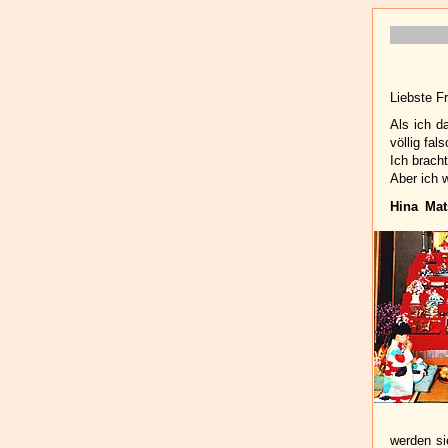
Liebste Fr
Als ich d
völlig fal
Ich brach
Aber ich 
Hina Mat
werden si