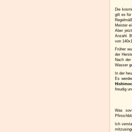
Die kosmi
gilt es f
Regelmäßi
Meister ei
Aber jetz
Anzahl. B
von 140x1
Früher wu
der Herst
Nach der 
Wasser ge
In der heu
Es werden
Hishimoc
freudig u
Was sov
Pfirsichbl
Ich verst
mitzusing