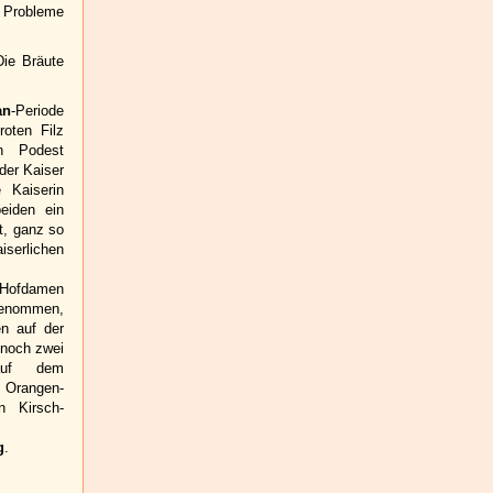
 Probleme
Die Bräute
an
-Periode
roten Filz
en Podest
der Kaiser
 Kaiserin
beiden ein
t, ganz so
iserlichen
 Hofdamen
genommen,
en auf der
 noch zwei
auf dem
n Orangen-
 Kirsch-
g
.