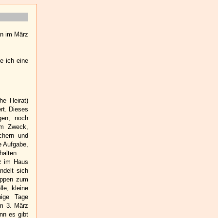
n im März
e ich eine
he Heirat)
rt.
Dieses
gen, noch
dem Zweck,
chern und
e Aufgabe,
halten.
z im Haus
ndelt sich
uppen zum
le, kleine
nige Tage
em 3. März
nn es gibt