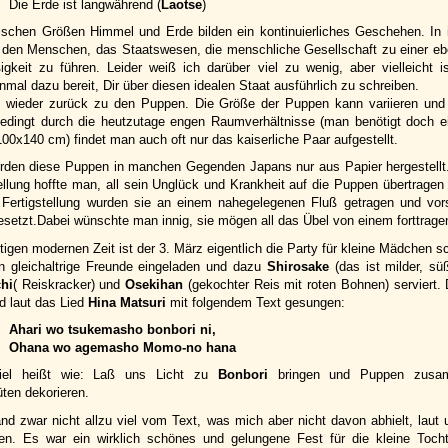
Die Erde ist langwährend (
Laotse
)
schen Größen Himmel und Erde bilden ein kontinuierliches Geschehen. In i
ür den Menschen, das Staatswesen, die menschliche Gesellschaft zu einer e
gkeit zu führen. Leider weiß ich darüber viel zu wenig, aber vielleicht i
nmal dazu bereit, Dir über diesen idealen Staat ausführlich zu schreiben.
t wieder zurück zu den Puppen. Die Größe der Puppen kann variieren und
edingt durch die heutzutage engen Raumverhältnisse (man benötigt doch e
00x140 cm) findet man auch oft nur das kaiserliche Paar aufgestellt.
rden diese Puppen in manchen Gegenden Japans nur aus Papier hergestell
ellung hoffte man, all sein Unglück und Krankheit auf die Puppen übertragen
Fertigstellung wurden sie an einem nahegelegenen Fluß getragen und vors
setzt.Dabei wünschte man innig, sie mögen all das Übel von einem forttrage
tigen modernen Zeit ist der 3. März eigentlich die Party für kleine Mädchen s
 gleichaltrige Freunde eingeladen und dazu
Shirosake
(das ist milder, sü
hi
( Reiskracker) und
Osekihan
(gekochter Reis mit roten Bohnen) serviert. 
nd laut das Lied
Hina Matsuri
mit folgendem Text gesungen:
Ahari wo tsukemasho bonbori ni,
Ohana wo agemasho Momo-no hana
iel heißt wie: Laß uns Licht zu
Bonbori
bringen und Puppen zusa
üten dekorieren.
and zwar nicht allzu viel vom Text, was mich aber nicht davon abhielt, laut u
en. Es war ein wirklich schönes und gelungene Fest für die kleine Toch