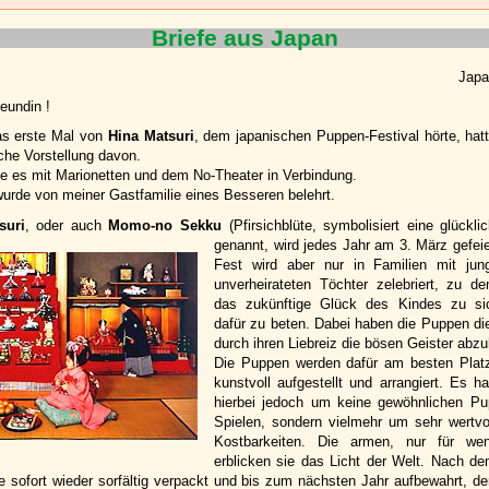
Briefe aus Japan
Japa
eundin !
as erste Mal von
Hina Matsuri
, dem japanischen Puppen-Festival hörte, hatt
sche Vorstellung davon.
te es mit Marionetten und dem No-Theater in Verbindung.
wurde von meiner Gastfamilie eines Besseren belehrt.
suri
, oder auch
Momo-no Sekku
(Pfirsichblüte, symbolisiert eine glücklic
genannt, wird jedes Jahr am 3. März gefeie
Fest wird aber nur in Familien mit jun
unverheirateten Töchter zelebriert, zu 
das zukünftige Glück des Kindes zu si
dafür zu beten. Dabei haben die Puppen di
durch ihren Liebreiz die bösen Geister abzu
Die Puppen werden dafür am besten Plat
kunstvoll aufgestellt und arrangiert. Es ha
hierbei jedoch um keine gewöhnlichen P
Spielen, sondern vielmehr um sehr wertvol
Kostbarkeiten. Die armen, nur für we
erblicken sie das Licht der Welt. Nach d
e sofort wieder sorfältig verpackt und bis zum nächsten Jahr aufbewahrt, de