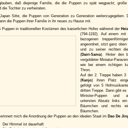
glauben, daß diejenige Familie, die die Puppen zu spät wegpackt, große
 die Tochter zu verheiraten.
 Japan Sitte, die Puppen von Generation zu Generation weiterzugegeben. 
nn die Puppen ihrer Familie in ihr neues zu Hause mit.
5 Puppen in traditionellen Kostümen des kaiserlichen Hofes während der
Hei
(794-1192).
Auf einem mit 
bezogenen treppenförmig
angeordnet, sitzt ganz oben 
und zu seiner rechten die
(
Dairi-Sama
). Hinter den 
vergoldeter Miniatur-Paraven
wie bei einem richtigen ka
Thron.
Auf der 2. Treppe haben 3
(
Kanjo
) ihren Platz ein
gefolgt von 5 Hofmusikant
dritten Treppe. Dann gibt es
Minister-Puppen und 
untersten Absatz links ei
Bäumchen und rechts ein
Bäumchen.
 erinnert mich die Anordnung der Puppen an den idealen Staat im
Dao De Jin
Der Himmel ist dauerhaft