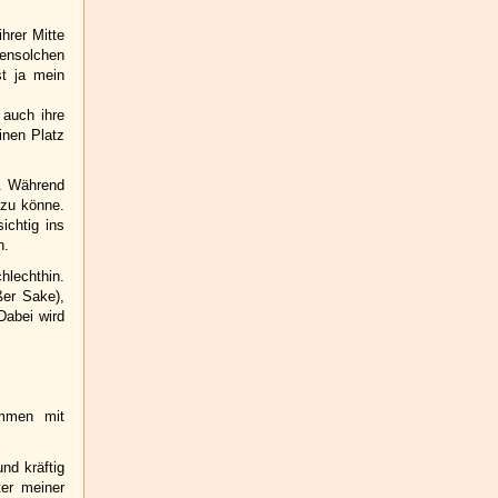
hrer Mitte
bensolchen
st ja mein
 auch ihre
inen Platz
t. Während
 zu könne.
ichtig ins
n.
chlechthin.
ßer Sake),
Dabei wird
mmen mit
nd kräftig
ter meiner