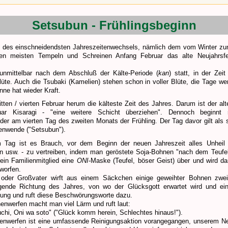
Setsubun - Frühlingsbeginn
n des einschneidendsten Jahreszeitenwechsels, nämlich dem vom Winter zum
en meisten Tempeln und Schreinen Anfang Februar das alte Neujahrsfes
 unmittelbar nach dem Abschluß der Kälte-Periode (
kan
) statt, in der Zeit
üte. Auch die Tsubaki (Kamelien) stehen schon in voller Blüte, die Tage we
nne hat wieder Kraft.
tten / vierten Februar herum die kälteste Zeit des Jahres. Darum ist der al
ar Kisaragi - "eine weitere Schicht überziehen". Dennoch beginnt
er am vierten Tag des zweiten Monats der Frühling. Der Tag davor gilt als
enwende ("Setsubun").
 Tag ist es Brauch, vor dem Beginn der neuen Jahreszeit alles Unheil 
n usw. - zu vertreiben, indem man geröstete Soja-Bohnen "nach dem Teufel 
 ein Familienmitglied eine
ONI
-Maske (Teufel, böser Geist) über und wird d
worfen.
 oder Großvater wirft aus einem Säckchen einige geweihter Bohnen zwei
ngende Richtung des Jahres, von wo der Glücksgott erwartet wird und ein
ung und ruft diese Beschwörungsworte dazu.
nwerfen macht man viel Lärm und ruft laut:
chi, Oni wa soto" ("Glück komm herein, Schlechtes hinaus!").
nwerfen ist eine umfassende Reinigungsaktion vorangegangen, unserem Ne