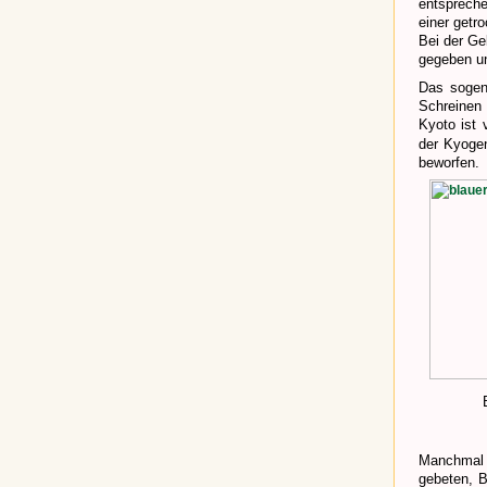
entspreche
einer getr
Bei der Ge
gegeben un
Das sogen
Schreinen
Kyoto ist
der Kyoge
beworfen.
Manchmal w
gebeten, B