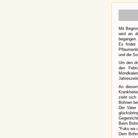
Mit Begin
wird an d
begangen.
Es findet
Pflaumenbl
und die So
Um den dri
den Febru
Mondkalend
Jahreszeit
An diesem
Krankheite
zieht sich
Bohnen be
Der Vater
glücksbri
Gegenricht
Beim Bohne
"Fuku wa u
Dem Bohne