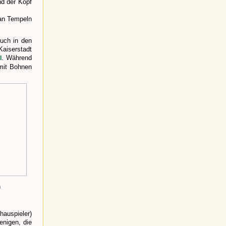
nd der Kopf
 an Tempeln
auch in den
aiserstadt
. Während
l
mit Bohnen
n
hauspieler)
enigen, die