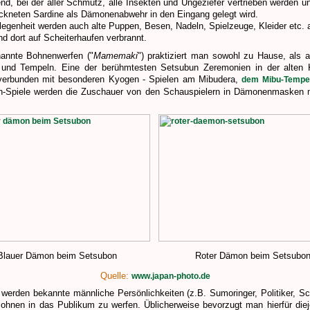
nd, bei der aller Schmutz, alle Insekten und Ungeziefer vertrieben werden u
ockneten Sardine als Dämonenabwehr in den Eingang gelegt wird.
legenheit werden auch alte Puppen, Besen, Nadeln, Spielzeuge, Kleider etc.
d dort auf Scheiterhaufen verbrannt.
annte Bohnenwerfen ("
Mamemaki
") praktiziert man sowohl zu Hause, als 
 und Tempeln. Eine der berühmtesten Setsubun Zeremonien in der alten K
 verbunden mit besonderen Kyogen - Spielen am Mibudera,
dem Mibu-Tempe
n-Spiele werden die Zuschauer von den Schauspielern in Dämonenmasken 
Blauer Dämon beim Setsubon
Roter Dämon beim Setsubo
Quelle:
www.japan-photo.de
erden bekannte männliche Persönlichkeiten (z.B. Sumoringer, Politiker, Sc
ohnen in das Publikum zu werfen. Üblicherweise bevorzugt man hierfür diej