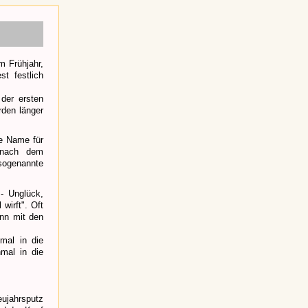
 Frühjahr,
t festlich
 der ersten
rden länger
te Name für
 nach dem
 sogenannte
- Unglück,
wirft". Oft
ann mit den
mal in die
mal in die
ujahrsputz