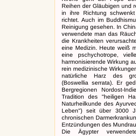
Reihen der Gläubigen und r
in ihre Richtung schwenk
richtet. Auch im Buddhism
Reinigung gesehen. In Chin
verwendete man das Räuch
die Krankheiten verursach
eine Medizin. Heute weiß m
eine pschychotrope, viel
harmonisierende Wirkung au
rein medizinische Wirkunge
natürliche Harz des gr
(Boswellia serrata). Er ge
Bergregionen Nordost-Indi
Tradition des "heiligen Ha
Naturheilkunde des Ayurve
Leben") seit über 3000 J
chronischen Darmerkrankun
Entzündungen des Mundra
Die Ägypter verwende