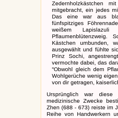
Zedernholzkästchen mit
mitgebracht, ein jedes m
Das eine war aus bla
fünfspitziges Föhrennad
weißem Lapislazuli 
Pflaumenblütenzweig. 
Kästchen umbunden, war
ausgewählt und fühlte sic
Prinz Sochi, angestreng
vermochte dabei, das dara
"Obwohl gleich dem Pfla
Wohlgerüche wenig eigene
von dir getragen, kaiserli
Ursprünglich war diese
medizinische Zwecke best
Zhen (688 - 673) reiste im 
Reihe von Handwerkern und