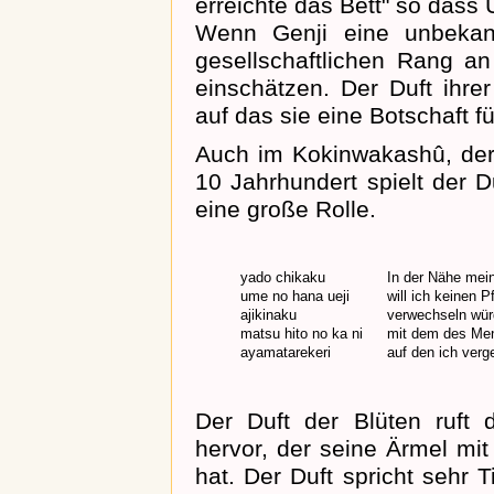
erreichte das Bett" so dass
Wenn Genji eine unbekann
gesellschaftlichen Rang a
einschätzen. Der Duft ihre
auf das sie eine Botschaft f
Auch im Kokinwakashû, de
10 Jahrhundert spielt der D
eine große Rolle.
yado chikaku
In der Nähe mei
ume no hana ueji
will ich keinen
ajikinaku
verwechseln würd
matsu hito no ka ni
mit dem des Me
ayamatarekeri
auf den ich verg
Der Duft der Blüten ruft
hervor, der seine Ärmel mi
hat. Der Duft spricht sehr