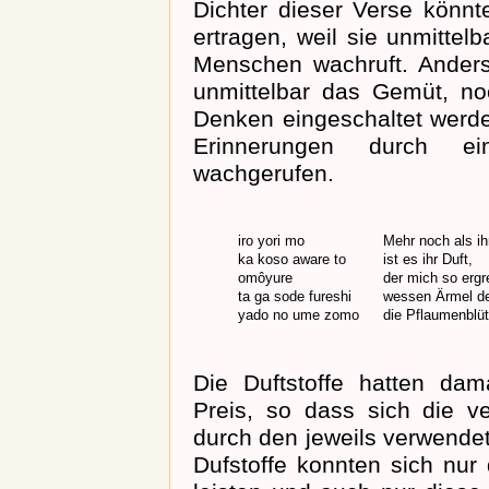
Dichter dieser Verse könnt
ertragen, weil sie unmitte
Menschen wachruft. Anders
unmittelbar das Gemüt, n
Denken eingeschaltet werd
Erinnerungen durch e
wachgerufen.
iro yori mo
Mehr noch als ih
ka koso aware to
ist es ihr Duft,
omôyure
der mich so ergre
ta ga sode fureshi
wessen Ärmel den
yado no ume zomo
die Pflaumenblüt
Die Duftstoffe hatten dam
Preis, so dass sich die v
durch den jeweils verwendet
Dufstoffe konnten sich nur