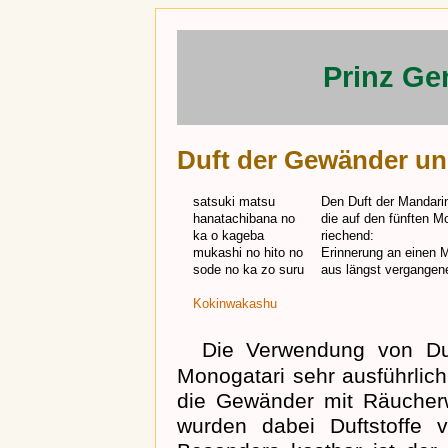
Prinz Ge
Duft der Gewänder u
satsuki matsu
Den Duft der Mandari
hanatachibana no
die auf den fünften M
ka o kageba
riechend:
mukashi no hito no
Erinnerung an einen
sode no ka zo suru
aus längst vergangen
Kokinwakashu
Die Verwendung von Duf
Monogatari sehr ausführlic
die Gewänder mit Räucherw
wurden dabei Duftstoffe v