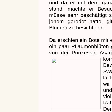
und da er mit dem ganz
stand, machte er Besu
müsse sehr beschäftigt 
jenem geredet hatte, g
Blumen zu besichtigen.
Da erschien ein Bote mit 
ein paar Pflaumenblüten
von der Prinzessin Asaga
ko
Bew
»Wa
läc
wir
und
vie
Rat
De