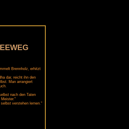
TEEWEG
mmelt Brennholz, erhitzt
a dar, reicht ihn den
elbst.
Man arrangiert
uch.
 selbst nach den Taten
 Meister."
 selbst verstehen lernen."