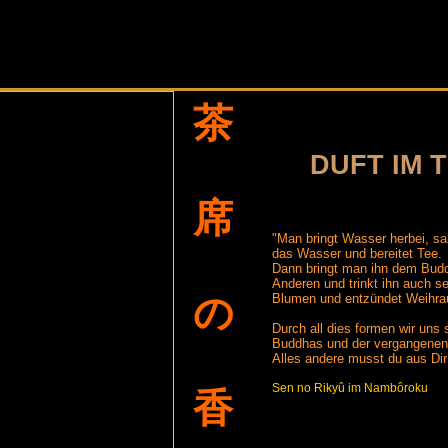
茶
DUFT IM 
席
"Man bringt Wasser herbei, sa
das Wasser und bereitet Tee.
Dann bringt man ihn dem Buddh
Anderen und trinkt ihn auch s
の
Blumen und entzündet Weihra
Durch all dies formen wir uns
Buddhas und der vergangenen
Alles andere musst du aus Dir
Sen no Rikyû im Nambôroku
香