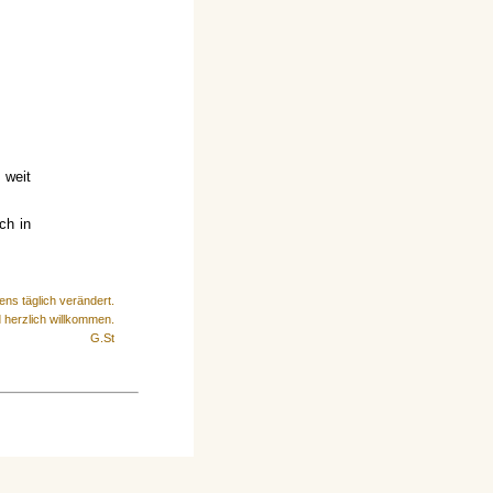
 weit
ch in
ens täglich verändert.
 herzlich willkommen.
G.St