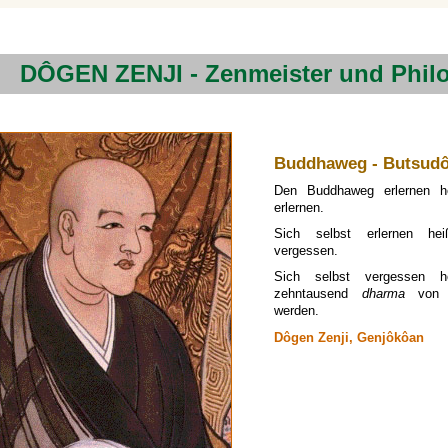
DÔGEN ZENJI - Zenmeister und Phil
Buddhaweg - Butsud
Den Buddhaweg erlernen he
erlernen.
Sich selbst erlernen hei
vergessen.
Sich selbst vergessen h
zehntausend
dharma
von s
werden.
Dôgen Zenji, Genjôkôan