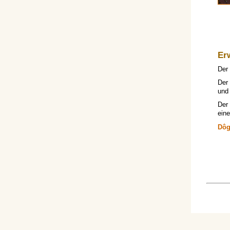
Er
Der
Der
und 
Der
ein
Dôg