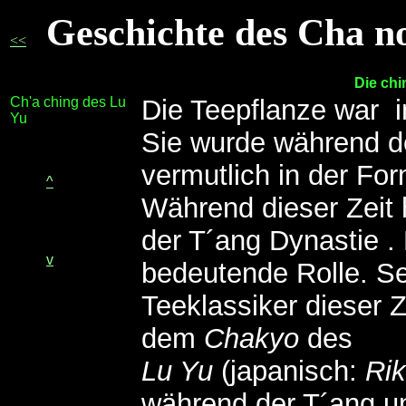
Geschichte des Cha n
<<
Die ch
Ch'a ching des Lu
Die Teepflanze war i
Yu
Sie wurde während de
vermutlich in der Fo
^
Während dieser Zeit 
der T´ang Dynastie . 
v
bedeutende Rolle. Sei
Teeklassiker dieser 
dem
Chakyo
des
Lu Yu
(japanisch:
Ri
während der T´ang u