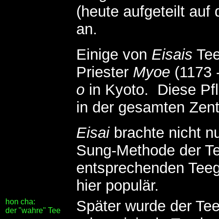
(heute aufgeteilt au
an.
Einige von
Eisais
Tee
Priester
Myoe
(1173 
o
in Kyoto. Diese Pf
in der gesamten Zentr
Eisai
brachte nicht n
Sung-Methode der Te
entsprechenden Teeg
hier populär.
hon cha:
Später wurde der Te
der "wahre" Tee