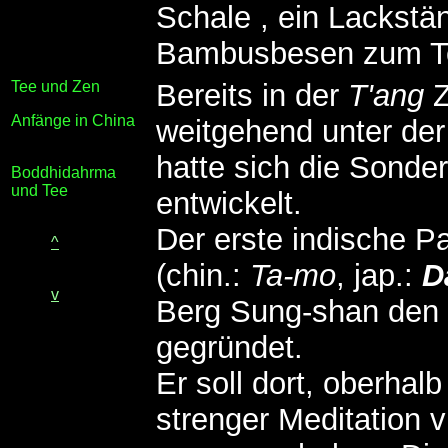
Schale , ein Lackstä
Bambusbesen zum Te
Tee und Zen
Bereits in der
T'ang
Z
Anfänge in China
weitgehend unter de
hatte sich die Sonde
Boddhidahrma
und Tee
entwickelt.
Der erste indische P
^
(chin.:
Ta-mo
, jap.:
D
v
Berg Sung-shan den 
gegründet.
Er soll dort, oberhal
strenger Meditation 