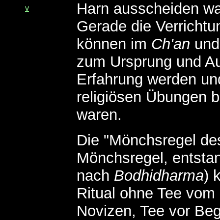
Harn ausscheiden wa
v
Gerade die Verrichtu
können im
Ch'an
und 
zum Ursprung und Aus
Erfahrung werden und
religiösen Übungen b
waren.
Die "Mönchsregel d
Mönchsregel, entsta
nach
Bodhidharma
) 
Ritual ohne Tee vom E
Novizen, Tee vor Beg