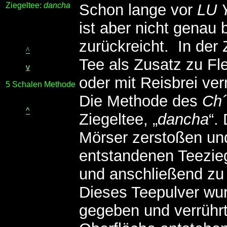
Ziegeltee:
dancha
Schon lange vor
LU 
ist aber nicht genau
zurückreicht. In der
^
Tee als Zusatz zu Fl
v
oder mit Reisbrei ve
5 Schalen Methode
Die Methode des
Ch´
^
Ziegeltee, „
dancha
“.
Mörser zerstoßen un
entstandenen Teezie
und anschließend zu
Dieses Teepulver wu
gegeben und verrührt