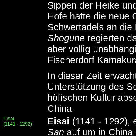
Sippen der Heike und
Hofe hatte die neue 
Schwertadels an die
Shogune
regierten d
aber völlig unabhäng
Fischerdorf Kamakur
In dieser Zeit erwach
Unterstützung des Sc
höfischen Kultur abs
China.
Eisai
Eisai
(1141 - 1292), 
(1141 - 1292)
San
auf um in China