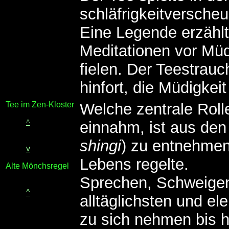
schläfrigkeitverscheu
Eine Legende erzähl
Meditationen vor Müd
fielen. Der Teestrauch
hinfort, die Müdigkei
Tee im Zen-Kloster
Welche zentrale Roll
^
einnahm, ist aus de
shingi
) zu entnehmen,
v
Lebens regelte.
Alte Mönchsregel
Sprechen, Schweige
^
alltäglichsten und e
zu sich nehmen bis 