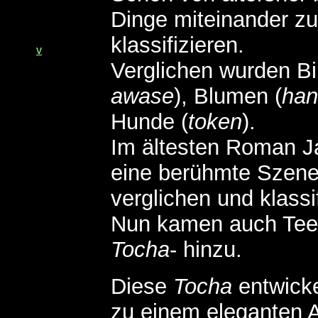
Dinge miteinander z
klassifizieren.
v
Verglichen wurden Bil
awase
), Blumen (
han
Hunde (
token
).
Im ältesten Roman 
eine berühmte Szene,
verglichen und klassi
Nun kamen auch Teew
Tocha
- hinzu.
Diese
Tocha
entwicke
zu einem eleganten 