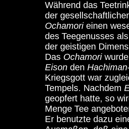
Während das Teetrink
der gesellschaftliche
Ochamori
einen wesen
des Teegenusses als
der geistigen Dimen
Das
Ochamori
wurde 
Eison
den
Hachiman
Kriegsgott war zugle
Tempels. Nachdem
E
geopfert hatte, so wi
Menge Tee angebote
Er benutzte dazu ein