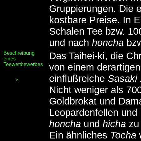
Gruppierungen. Die er
kostbare Preise. In 
Schalen Tee bzw. 10
und nach
honcha
bz
Beschreibung
Das Taihei-ki, die Ch
eines
Teewettbewerbes
von einem derartige
einflußreiche
Sasaki
^
Nicht weniger als 70
Goldbrokat und Dama
Leopardenfellen und 
honcha
und
hicha
zu 
Ein ähnliches
Tocha