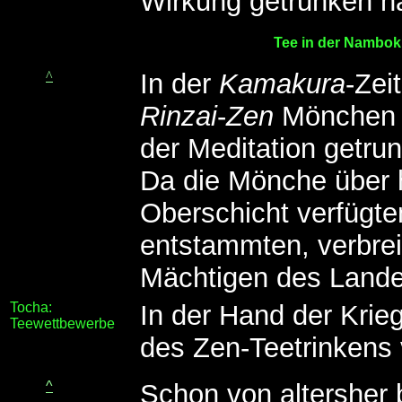
Wirkung getrunken h
Tee in der Nambok
^
In der
Kamakura
-Zei
Rinzai
-
Zen
Mönchen a
der Meditation getru
Da die Mönche über 
Oberschicht verfügten
entstammten, verbrei
Mächtigen des Landes
Tocha:
In der Hand der Krie
Teewettbewerbe
des Zen-Teetrinkens 
^
Schon von altersher b