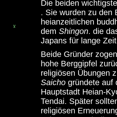
Die beiden wichtigst
. Sie wurden zu den
heianzeitlichen bud
v
dem
Shingon
. die da
Japans für lange Zei
Beide Gründer zogen 
hohe Berggipfel zurü
religiösen Übungen z
Saicho
gründete auf
Hauptstadt Heian-Kyo
Tendai. Später sollte
religiösen Erneueru