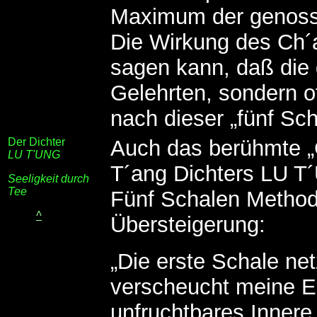
Maximum der genoss
Die Wirkung des Ch´a
sagen kann, daß die 
Gelehrten, sondern o
nach dieser „fünf Sc
Der Dichter
Auch das berühmte „
LU T'UNG
T´ang Dichters LU T´
Seeligkeit durch
Tee
Fünf Schalen Methode
^
Übersteigerung:
„Die erste Schale net
verscheucht meine Ei
unfruchtbares Innere,