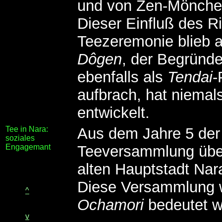
und von Zen-Mönche
Dieser Einfluß des R
Teezeremonie blieb a
Dôgen
, der Begründ
ebenfalls als
Tendai
-
aufbrach, hat niemal
entwickelt.
Tee in Nara:
Aus dem Jahre 5 der
soziales
Engagemant
Teeversammlung überl
alten Hauptstadt Nar
Diese Versammlung 
^
Ochamori
bedeutet wö
v