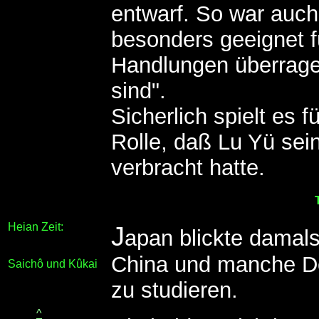
entwarf. So war auch
besonders geeignet f
Handlungen überrage
sind".
Sicherlich spielt es 
Rolle, daß Lu Yü sei
verbracht hatte.
Heian Zeit:
J
apan blickte damal
China und manche Del
Saichô und Kûkai
zu studieren.
^