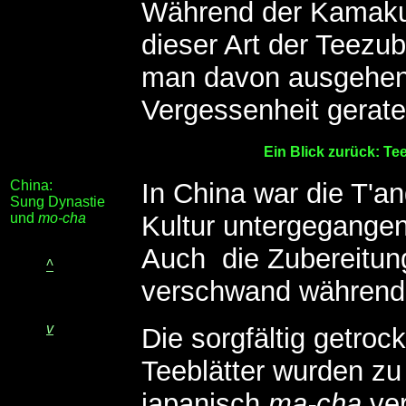
Während der Kamaku
dieser Art der Teezub
man davon ausgehen
Vergessenheit gerat
Ein Blick zurück: Te
China:
In China war die T'a
Sung Dynastie
und
mo-cha
Kultur untergegange
Auch die Zubereitun
^
verschwand während 
v
Die sorgfältig getroc
Teeblätter wurden zu
japanisch
ma-cha
ve