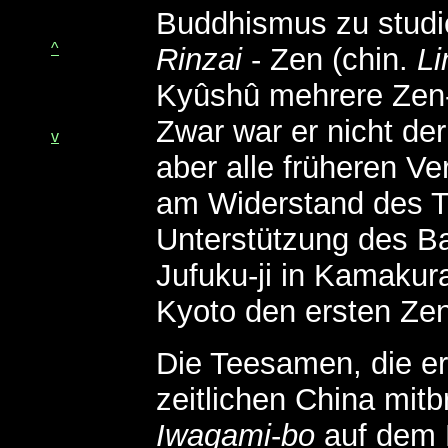
Buddhismus zu studie
^
Rinzai
- Zen (chin.
Li
Kyûshû mehrere Zen
Zwar war er nicht der
v
aber alle früheren Ve
am Widerstand des T
Unterstützung des B
Jufuku-ji in Kamakura
Kyoto den ersten Zen
Die Teesamen, die er
zeitlichen China mitb
Iwagami
-
bo
auf dem