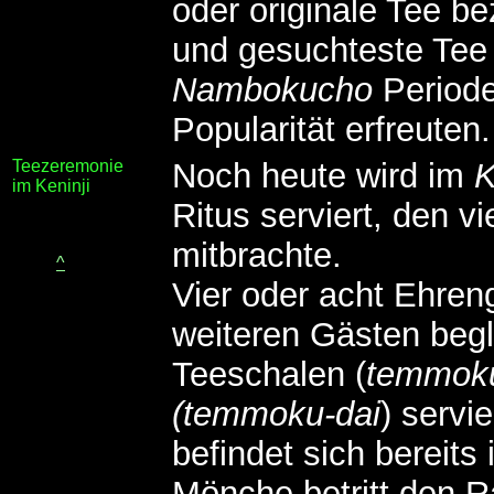
oder originale Tee b
und gesuchteste Tee 
Nambokucho
Periode
Popularität erfreuten.
Teezeremonie
Noch heute wird im
K
im Keninji
Ritus serviert, den v
mitbrachte.
^
Vier oder acht Ehreng
weiteren Gästen begl
Teeschalen (
temmok
(temmoku-dai
) servie
befindet sich bereit
Mönche betritt den 