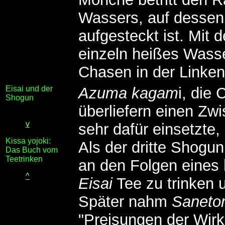
Wassers, auf dessen 
aufgesteckt ist. Mit 
einzeln heißes Wass
Chasen in der Linke
Eisai und der
Azuma kagam
i, die
Shogun
überliefern einen Zwi
v
sehr dafür einsetzte,
Kissa yojoki:
Als der dritte Shogu
Das Buch vom
Teetrinken
an den Folgen eines h
^
Eisai
Tee zu trinken 
Später nahm
Saneto
"Preisungen der Wirk