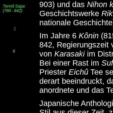
903) und das
Nihon 
Tennô Saga
(786 - 842)
Geschichtswerke
Rik
nationale Geschichte
^
Im Jahre 6
Kônin
(81
842, Regierungszeit 
v
von
Karasaki
im Dist
Bei einer Rast im
Suf
Priester
Eichû
Tee se
derart beeindruckt, 
anordnete und das Te
Japanische Antholog
Stil aus dieser Zeit