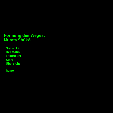
Formung des Weges:
Murata Shûkô
Sôji no ki
Der Mann
kokoro shi
Start
Übersicht
home