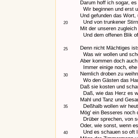
Darum hoff ich sogar, e
Wir beginnen und erst u
Und gefunden das Wort, 
Und von trunkener Stirn'
20
Mit der unseren zugleic
Und dem offenen Blik of
Denn nicht Mächtiges ist
25
Was wir wollen und schei
Aber kommen doch auch 
Immer einige noch, ehe
Nemlich droben zu weihn
30
Wo den Gästen das Haus
Daß sie kosten und scha
Daß, wie das Herz es w
Mahl und Tanz und Gesan
Deßhalb wollen wir heut
35
Mög' ein Besseres noch 
Drüber sprechen, von se
Oder, wie sonst, wenn es a
Und es schauen so oft lä
40