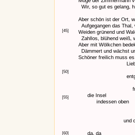
Möge der Zimmermann vo
Wir, so gut es gelang, 
Aber schön ist der Ort, 
Aufgegangen das Thal, 
[45]
Weiden grünend und Wald
Zahllos, blühend weiß, w
Aber mit Wölkchen bedek
Dämmert und wächst und
Schöner freilich muss e
Lie
[50]
ent
f
die Insel
[55]
indessen oben
und d
da, da
[60]