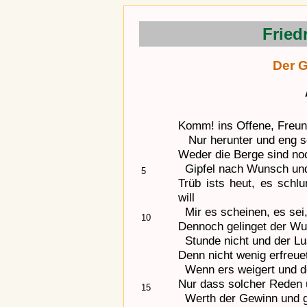
Fried
Der 
Komm! ins Offene, Freun
Nur herunter und eng sc
Weder die Berge sind n
Gipfel nach Wunsch und 
5
Trüb ists heut, es sch
will
Mir es scheinen, es sei, 
10
Dennoch gelinget der Wu
Stunde nicht und der Lus
Denn nicht wenig erfreu
Wenn ers weigert und do
Nur dass solcher Reden 
15
Werth der Gewinn und ga