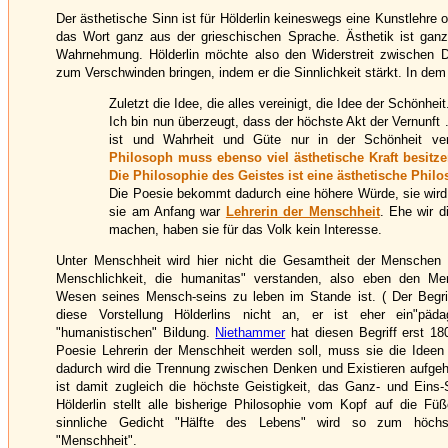
Der ästhetische Sinn ist für Hölderlin keineswegs eine Kunstlehre o
das Wort ganz aus der grieschischen Sprache. Ästhetik ist ganz 
Wahrnehmung. Hölderlin möchte also den Widerstreit zwischen D
zum Verschwinden bringen, indem er die Sinnlichkeit stärkt. In dem
Zuletzt die Idee, die alles vereinigt, die Idee der Schönheit.
Ich bin nun überzeugt, dass der höchste Akt der Vernunft .
ist und Wahrheit und Güte nur in der Schönheit ver
Philosoph muss ebenso viel ästhetische Kraft besitzen,
Die Philosophie des Geistes ist eine ästhetische Philo
Die Poesie bekommt dadurch eine höhere Würde, sie wir
sie am Anfang war
Lehrerin der Menschheit
. Ehe wir d
machen, haben sie für das Volk kein Interesse.
Unter Menschheit wird hier nicht die Gesamtheit der Menschen 
Menschlichkeit, die humanitas" verstanden, also eben den Me
Wesen seines Mensch-seins zu leben im Stande ist. ( Der Begr
diese Vorstellung Hölderlins nicht an, er ist eher ein"pädag
"humanistischen" Bildung.
Niethammer
hat diesen Begriff erst 18
Poesie Lehrerin der Menschheit werden soll, muss sie die Ideen
dadurch wird die Trennung zwischen Denken und Existieren aufgeho
ist damit zugleich die höchste Geistigkeit, das Ganz- und Eins
Hölderlin stellt alle bisherige Philosophie vom Kopf auf die F
sinnliche Gedicht "Hälfte des Lebens" wird so zum höchs
"Menschheit".