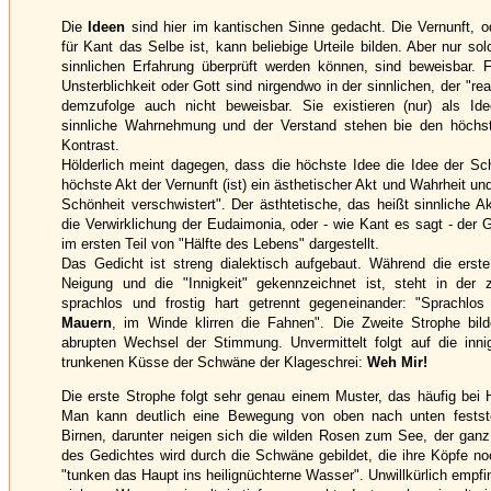
Die
Ideen
sind hier im kantischen Sinne gedacht. Die Vernunft, o
für Kant das Selbe ist, kann beliebige Urteile bilden. Aber nur sol
sinnlichen Erfahrung überprüft werden können, sind beweisbar. Fr
Unsterblichkeit oder Gott sind nirgendwo in der sinnlichen, der "re
demzufolge auch nicht beweisbar. Sie existieren (nur) als Id
sinnliche Wahrnehmung und der Verstand stehen bie den höchs
Kontrast.
Hölderlich meint dagegen, dass die höchste Idee die Idee der Sch
höchste Akt der Vernunft (ist) ein ästhetischer Akt und Wahrheit und
Schönheit verschwistert". Der ästhtetische, das heißt sinnliche Ak
die Verwirklichung der Eudaimonia, oder - wie Kant es sagt - der Gl
im ersten Teil von "Hälfte des Lebens" dargestellt.
Das Gedicht ist streng dialektisch aufgebaut. Während die erste
Neigung und die "Innigkeit" gekennzeichnet ist, steht in der 
sprachlos und frostig hart getrennt gegeneinander: "Sprachlos
Mauern
, im Winde klirren die Fahnen". Die Zweite Strophe bild
abrupten Wechsel der Stimmung. Unvermittelt folgt auf die inn
trunkenen Küsse der Schwäne der Klageschrei:
Weh Mir!
Die erste Strophe folgt sehr genau einem Muster, das häufig bei Hö
Man kann deutlich eine Bewegung von oben nach unten festst
Birnen, darunter neigen sich die wilden Rosen zum See, der ganz 
des Gedichtes wird durch die Schwäne gebildet, die ihre Köpfe no
"tunken das Haupt ins heilignüchterne Wasser". Unwillkürlich empfi