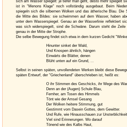
sich am Wasser spiegelt: je tiefer man geht, desto mehr spiegelt s
ist in "Menons Klage" noch vollständig ausgebaut. Beim Niede
spiegeln sich die silbernen Wolken und das ätherische Blau. Die
die Mitte des Bildes: sie schwimmen auf dem Wasser, haben abe
unter dem Wasserspiegel. Genau an der Wasserlinie reflektiert sic
was sich widerspiegelt, sind die Schwäne. Darum steht die Zeile
genau in der Mitte der Strophe.
Die selbe Bewegung findet sich etwa in dem kurzen Gedicht "Winke
Hinunter sinket der Wald,
Und Knospen ähnlich, hängen
Einwärts die Blätter, denen
Blüht unten auf ein Grund, ...
Selbst in seinen späten, unvollendeten Werken bleibt diese Beweg
späten Entwurf, der "Griechenland" überschrieben ist, heißt es:
O ihr Stimmen des Geschicks, ihr Wege des Wan
Denn an der (Augen) Schule Blau,
Fernher, am Tosen des Himmels
Tönt wie der Amsel Gesang
Der Wolken heitere Stimmung, gut
Gestimmt vom Dasein Gottes, dem Gewitter.
Und Rufe, wie Hinausschauen zur Unsterblichkei
Viel sind Erinnerungen. Wo darauf
Tönend wie des Kalbs Haut,