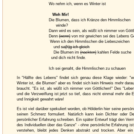
Wo nehm ich, wenn es Winter ist
Weh Mir!
Die Blumen, dass ich Kränze den Himmlischen
winde?
Dann wird es sein, als wüßt ich nimmer von Göttl
Denn
(wenn)
von mir gewichen sei des Lebens Ge
Wenn ich den Himmlischen die Liebeszeichen
und
sa(h)g ich gleich
Die Blumen im
(nackten)
kahlen Felde suche
und dich nicht finde.
Ich sei genaht, die Himmlischen zu schauen
In "Hälfte des Lebens" findet sich genau diese Klage wieder: 
Winter ist, die Blumen" aber es findet sich kein Hinweis mehr dara
braucht. "Es ist, als wüßt ich nimmer von Göttlichen!" Des "Lebe
und die Verzweiflung ist jetzt so tief, dass nicht einmal mehr die 
und Innigkeit gewahrt wäre!
Es ist viel darüber spekuliert worden, ob Hölderlin hier seine persö
seinen Schmerz formuliert. Natürlich kann kein Dichter oder D
persönlicher Erfahrung schreiben. Ein später Entwurf trägt den Verm
des Individuellen über das Ganze" - ohne persönliche Erfahrung is
verstehen, bleibt jedes Denken abstrakt und trocken. Aber ei