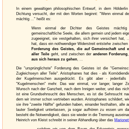
In einem gewaltigen philosophischen Entwurf, in dem Hölderlin
Dichtung versucht, der mit den Worten beginnt: "Wenn einmal de
mächtig ..." heißt es:
Wenn einmal der Dichter des Geistes mächtig
gemeinschaftliche Seele, die allem gemein und jedem eigen
zugeeignet, sie vestgehalten, sich ihrer versichert hat, 
hat, dass ein nothwendiger Widerstreit entstehe zwischen
Forderung des Geistes, die auf Gemeinschaft und e
aller Teile
geht, und zwischen der
anderen Forderung
aus sich heraus zu gehen
, ...
Die "ursprünglichste" Forderung des Geistes ist die "Gemeinsc
Zugleichseyn aller Teile". Aristophanes hat dies - als Komödiendi
der Kugelmenschen ausgedrückt. Es gibt aber - jedenfalls 
"Kugelmenschen" mehr. Das war einmal, vor langer, langer Ze
Wunsch nach der Ganzheit, nach dem Innigen weiter, und das nich
ist eine Grundsehnsucht des Menschen, es ist die Sehnsucht na
dem wir immer schon vertrieben wurden. Aristophanes schildert, w
sie ihre "zweite Hälfte" gefunden haben, einander festhalten, alle 
lauter Seeligkeit unterlassen, ja sogar aufhören zu essen um d
besteht die Notwendigkeit, dass sie wieder in die Trennung ausei
Heinrich von Kleist schreibt in seiner Abhandlung über das
Marionet
... seitdem wir von dem Baum der Erkenntnis geges