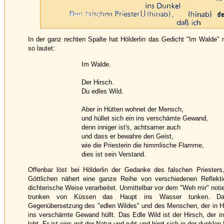
In der ganz rechten Spalte hat Hölderlin das Gedicht "Im Walde" 
so lautet:
Im Walde.
Der Hirsch.
Du edles Wild.
Aber in Hütten wohnet der Mensch,
und hüllet sich ein ins verschämte Gewand,
denn inniger ist's, achtsamer auch
und dass er bewahre den Geist,
wie die Priesterin die himmlische Flamme,
dies ist sein Verstand.
Offenbar löst bei Hölderlin der Gedanke des falschen Priesters
Göttlichen nähert eine ganze Reihe von verschiedenen Reflekti
dichterische Weise verarbeitet. Unmittelbar vor dem "Weh mir" notie
trunken von Küssen das Haupt ins Wasser tunken. Dan
Gegenübersetzung des "edlen Wildes" und des Menschen, der in H
ins verschämte Gewand hüllt. Das Edle Wild ist der Hirsch, der i
lebt. Er ist eins mit der Natur und ruht und birgt sich in der dunkle