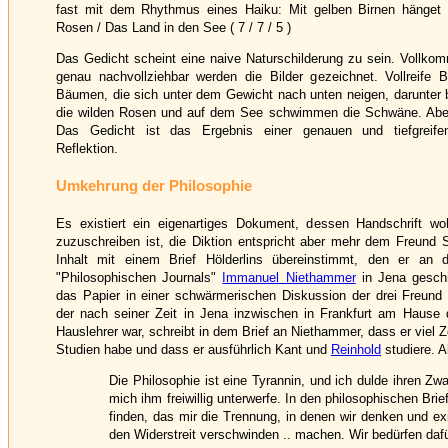
fast mit dem Rhythmus eines Haiku: Mit gelben Birnen hänget /
Rosen / Das Land in den See ( 7 / 7 / 5 )
Das Gedicht scheint eine naive Naturschilderung zu sein. Vollkom
genau nachvollziehbar werden die Bilder gezeichnet. Vollreife
Bäumen, die sich unter dem Gewicht nach unten neigen, darunter b
die wilden Rosen und auf dem See schwimmen die Schwäne. Aber 
Das Gedicht ist das Ergebnis einer genauen und tiefgreifen
Reflektion.
Umkehrung der Philosophie
Es existiert ein eigenartiges Dokument, dessen Handschrift w
zuzuschreiben ist, die Diktion entspricht aber mehr dem Freund S
Inhalt mit einem Brief Hölderlins übereinstimmt, den er an
"Philosophischen Journals"
Immanuel Niethammer
in Jena geschic
das Papier in einer schwärmerischen Diskussion der drei Freund e
der nach seiner Zeit in Jena inzwischen in Frankfurt am Hause
Hauslehrer war, schreibt in dem Brief an Niethammer, dass er viel Z
Studien habe und dass er ausführlich Kant und
Reinhold
studiere. A
Die Philosophie ist eine Tyrannin, und ich dulde ihren Zw
mich ihm freiwillig unterwerfe. In den philosophischen Brief
finden, das mir die Trennung, in denen wir denken und exis
den Widerstreit verschwinden .. machen. Wir bedürfen daf