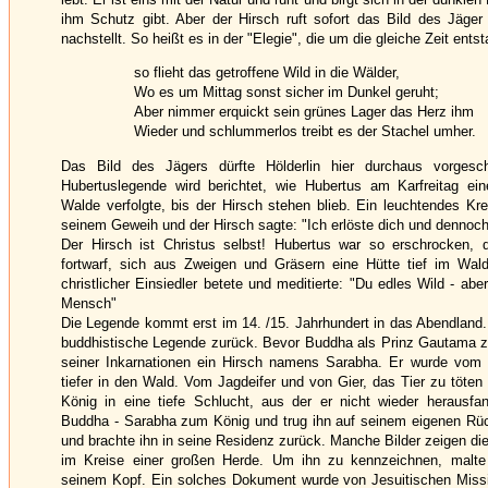
ihm Schutz gibt. Aber der Hirsch ruft sofort das Bild des Jäger
nachstellt. So heißt es in der "Elegie", die um die gleiche Zeit entst
so flieht das getroffene Wild in die Wälder,
Wo es um Mittag sonst sicher im Dunkel geruht;
Aber nimmer erquickt sein grünes Lager das Herz ihm
Wieder und schlummerlos treibt es der Stachel umher.
Das Bild des Jägers dürfte Hölderlin hier durchaus vorgesc
Hubertuslegende wird berichtet, wie Hubertus am Karfreitag ei
Walde verfolgte, bis der Hirsch stehen blieb. Ein leuchtendes Kr
seinem Geweih und der Hirsch sagte: "Ich erlöste dich und dennoch
Der Hirsch ist Christus selbst! Hubertus war so erschrocken, 
fortwarf, sich aus Zweigen und Gräsern eine Hütte tief im Wal
christlicher Einsiedler betete und meditierte: "Du edles Wild - abe
Mensch"
Die Legende kommt erst im 14. /15. Jahrhundert in das Abendland. 
buddhistische Legende zurück. Bevor Buddha als Prinz Gautama z
seiner Inkarnationen ein Hirsch namens Sarabha. Er wurde vom 
tiefer in den Wald. Vom Jagdeifer und von Gier, das Tier zu töten 
König in eine tiefe Schlucht, aus der er nicht wieder herausfand
Buddha - Sarabha zum König und trug ihn auf seinem eigenen Rü
und brachte ihn in seine Residenz zurück. Manche Bilder zeigen di
im Kreise einer großen Herde. Um ihn zu kennzeichnen, malt
seinem Kopf. Ein solches Dokument wurde von Jesuitischen Miss