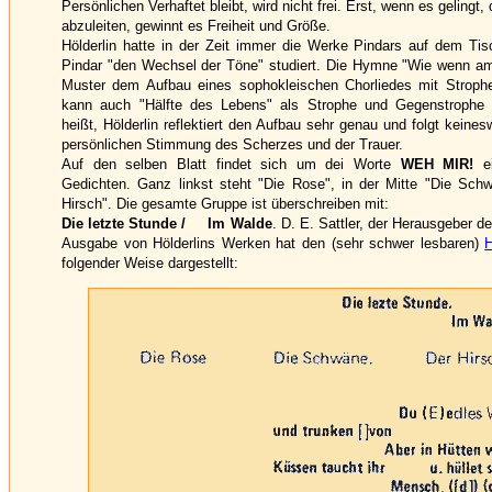
Persönlichen Verhaftet bleibt, wird nicht frei. Erst, wenn es gelingt
abzuleiten, gewinnt es Freiheit und Größe.
Hölderlin hatte in der Zeit immer die Werke Pindars auf dem Tisc
Pindar "den Wechsel der Töne" studiert. Die Hymne "Wie wenn am F
Muster dem Aufbau eines sophokleischen Chorliedes mit Strophe
kann auch "Hälfte des Lebens" als Strophe und Gegenstrophe
heißt, Hölderlin reflektiert den Aufbau sehr genau und folgt keine
persönlichen Stimmung des Scherzes und der Trauer.
Auf den selben Blatt findet sich um dei Worte
WEH MIR!
ei
Gedichten. Ganz linkst steht "Die Rose", in der Mitte "Die Sch
Hirsch". Die gesamte Gruppe ist überschreiben mit:
Die letzte Stunde / Im Walde
. D. E. Sattler, der Herausgeber de
Ausgabe von Hölderlins Werken hat den (sehr schwer lesbaren)
H
folgender Weise dargestellt: