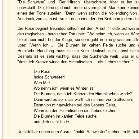
"Die Schwäne" und "Der Hirsch" überschreibt. Aber er hat si
entwickelt. Die Töne sind nicht mehr unvermischt. Man kann keinem
einen der Töne zuteilen: "Denn wenn schon die Vollendung von 
Ausdruck von allen ist, so ist doch eine der drei Seiten in jedem di
Die Rose beginnt freundschaftlich mit dem Anruf: "Holde Schwester!
den tragischen - heroischen Ton über: "Wo nehm ich, wenn es Wint
bleibt aber nicht bei der Klage, sondern geht in eine gewisserma
über: "Wenn ich ... Die Blumen im kahlen Felde suche und di
Heroische Handlung muss sie im Kern idealisch sein, sonst bleibt
Deshalb ist es sehr wichtig, dass der Suchende weiß, was er u
"dass ich Kränze winde den Himmlischen ... als Liebeszeichen:"
Die Rose
holde Schwester!
Weh Mir!
Wo nehm ich, wenn es Winter ist
Die Blumen, dass ich Kränze den Himmlischen winde?
Dann wird es sein, als wüßt ich nimmer von Göttlichen,
Denn von mir gewichen sei des Lebens Geist,
Wenn ich den Himmlischen die Liebeszeichen
Die Blumen im kahlen Felde suche
und dich nicht finde.
Unmittelbar neben dem Ausruf: "holde Schwester" stehen im Mittelte