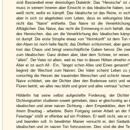
sind Bestandteil einer dreistufigen Dialektik. Das "Heroische" is
muss in seinem Inneren aber Einsicht in das Idealische haben, son
weiß nicht, wofür es kämpft. Das Idealische ist das Reine, in si
aber in sich so abgehoben vom Leben, dass es wirkungslos bli
nicht das "Naive" enthielte. Das Naive ist die Verwirklichun
Alltäglichen. Das Naive, das nicht die Erinnerung in sich behält,
des Heroischen, das um die Verwirklichung des Idealischen kämpf
ist dumpf. Die erste Strophe etwas von "Heimkunft" ist dem Ton n
den Alpen ist noch helle Nacht, das Dörflein schlummert, aber ganz
tost das Chaos und bringt unerschöpfliche Gaben hervor. Die zwei
zum Idealischen: Ganz droben aber, über dem Schnee, im reinen 
"allein". Der Vater ist allein, weil es hier in diesen Höhen ohnehin 
Aber er ist auch All - Ein, "längst schon Alles und Eines genannt!"
beginnt der Wechsel zum Naiven: Der Vater scheint Leben zu ge
vorsichtig die Herzen der trauernden Menschen und schickt neue
Naive schildert, wie der Dichter über den Bodensee setzt und wi
Fluren betritt, wo alles neu blüht und grünt und alles vertraut "schein
Hölderlin hat seine selbst aufgestellte Forderung, der Dicht
Dichtungsarten studieren soweit getrieben, dass er gleichzeitig an 
idealischen und einer naiven Dichtung - dem Empedokles, dem H
ihrem Brauttag - arbeitete. Beim Fortgang seiner Arbeit an de
Feiertage" stößt er offenbar auf ein Problem. Er weiß nicht, wie er
und beenden soll. In bewährter Manier versucht er, den Gedank
idealischen und im naiven Ton fortzusetzen. Dies sind die drei Tei