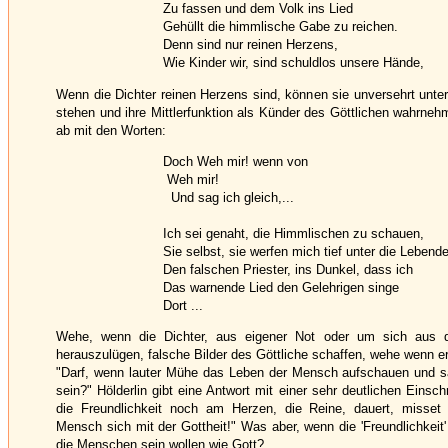
Zu fassen und dem Volk ins Lied
Gehüllt die himmlische Gabe zu reichen.
Denn sind nur reinen Herzens,
Wie Kinder wir, sind schuldlos unsere Hände,
Wenn die Dichter reinen Herzens sind, können sie unversehrt unte
stehen und ihre Mittlerfunktion als Künder des Göttlichen wahrne
ab mit den Worten:
Doch Weh mir! wenn von
Weh mir!
Und sag ich gleich,...
Ich sei genaht, die Himmlischen zu schauen,
Sie selbst, sie werfen mich tief unter die Lebend
Den falschen Priester, ins Dunkel, dass ich
Das warnende Lied den Gelehrigen singe
Dort ...
Wehe, wenn die Dichter, aus eigener Not oder um sich aus d
herauszulügen, falsche Bilder des Göttliche schaffen, wehe wenn er
"Darf, wenn lauter Mühe das Leben der Mensch aufschauen und sa
sein?" Hölderlin gibt eine Antwort mit einer sehr deutlichen Einsc
die Freundlichkeit noch am Herzen, die Reine, dauert, misset 
Mensch sich mit der Gottheit!" Was aber, wenn die 'Freundlichkeit
die Menschen sein wollen wie Gott?