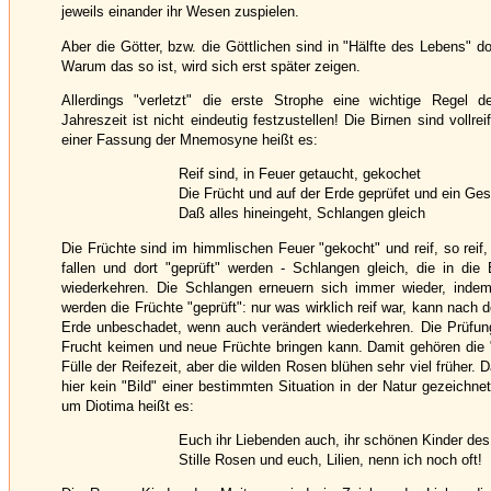
jeweils einander ihr Wesen zuspielen.
Aber die Götter, bzw. die Göttlichen sind in "Hälfte des Lebens" d
Warum das so ist, wird sich erst später zeigen.
Allerdings "verletzt" die erste Strophe eine wichtige Regel d
Jahreszeit ist nicht eindeutig festzustellen! Die Birnen sind vollrei
einer Fassung der Mnemosyne heißt es:
Reif sind, in Feuer getaucht, gekochet
Die Frücht und auf der Erde geprüfet und ein Gese
Daß alles hineingeht, Schlangen gleich
Die Früchte sind im himmlischen Feuer "gekocht" und reif, so reif,
fallen und dort "geprüft" werden - Schlangen gleich, die in die
wiederkehren. Die Schlangen erneuern sich immer wieder, indem
werden die Früchte "geprüft": nur was wirklich reif war, kann nach 
Erde unbeschadet, wenn auch verändert wiederkehren. Die Prüfung 
Frucht keimen und neue Früchte bringen kann. Damit gehören die "
Fülle der Reifezeit, aber die wilden Rosen blühen sehr viel früher. D
hier kein "Bild" einer bestimmten Situation in der Natur gezeichne
um Diotima heißt es:
Euch ihr Liebenden auch, ihr schönen Kinder des
Stille Rosen und euch, Lilien, nenn ich noch oft!