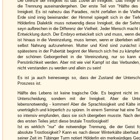
Die Grenze der Innigkeit ist das Zuviel an Innigkeit. Das Innige
die Trennung auseinandergehen. Der erste Teil von "Hälfte des 
Innigkeit. Es ist nahezu das Paradies, nicht zerfallen in die Viel
Erde sind innig beieinander: der Himmel spiegelt sich in der Ti
Hölderlins Dialektik muss notwendig diese Innigkeit, die der Seh
seyn aufbrechen in die Differenz der Vielheit. Jeder Mensch macht
Entwicklung durch. Der Embryo entwickelt sich und muss, wenn d
ist hinaus in die Vereinzelung, muss lernen, wenn er überleben wil
selbst Nahrung aufzunehmen. Mutter und Kind sind zunächst i
spätestens in der Pubertät beginnt der Mensch sich frei zu kämpf
der schönen Geborgenheit in die Vereinzelung, nur so kann e
Persönlichkeit werden. Aber mit wie viel Kampf ist das Verbunden
nicht verstanden zu werden und allein zu sein!
Es ist ja auch keineswegs so, dass der Zustand der Untersche
Proszess ist.
Hälfte des Lebens ist keine tragische Ode. Es beginnt nicht im
Unterscheidung, sondern mit der Innigkeit. Aber die Unt
lebensnotwendig - kommen! Aber die Sprachlosigkeit und Kälte im 
unerträglich und körperlich zu spüren. In einem Seminar hat eine Te
so intensiv empfunden, dass sie sich übergeben musste. Nach d
des ersten Teiles jetzt diese brutale Trostlosigkeit!
Ist es wirklich "nur" die notwendige Trennung, die der Geist f
absolute Trostlosigkeit? Kann es nach dieser Winterkälte überhaut
seiner Zeit im Tübinger Turm notiert Hölderlin ein merkwürdiges Ged