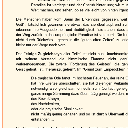
Paradies ist verriegelt und der Cherub hinter uns; wir m
Welt machen, und sehen, ob es vielleicht von hinten irgen
Die Menschen haben vom Baum der Erkenntnis gegessen, weil s
Gott". Tatsächlich gewinnen sie etwas, das sie überhaupt erst z
erkennen ihre Ausgesetztheit und Bedürftigkeit: "sie sahen, dass 
der Weg zurück in das ursprüngliche Paradise ist versperrt. Die Inn
nicht durch Rückwäts - gehen in die "guten alten Zeiten" zu e
bleibt nur der Wege nach vorn.
Das "
einige Zugleichseyn
aller Teile" ist nicht aus Unachtsamk
mit seinem Verstand die himmlische Flamme nicht genü
verlorengegangen. Die zweite "Forderung des Geistes", die ge
Geist gehört, ist, "
herauszugehen
". Im "Grund zum Empedokles" h
Die tragische Ode fängt im höchsten Feuer an, der reine Ge
hat ihre Grenze überschritten, sie hat diejenigen Verbin
notwendig also gleichsam ohnediß zum Contact geneigt
ganze innige Stimmung dazu übermäßig geneigt werden, ne
das Bewußtseyn,
das Nachdenken,
oder die physische Sinnlichkeit
nicht mäßig genug gehalten und so ist
durch Übermaß de
entstanden ...