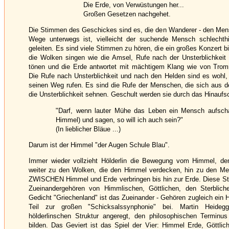
Die Erde, von Verwüstungen her...
Großen Gesetzen nachgehet.
Die Stimmen des Geschickes sind es, die den Wanderer - den Men
Wege unterwegs ist, vielleicht der suchende Mensch schlecht
geleiten. Es sind viele Stimmen zu hören, die ein großes Konzert bi
die Wolken singen wie die Amsel, Rufe nach der Unsterblichkei
tönen und die Erde antwortet mit mächtigem Klang wie von Trom
Die Rufe nach Unsterblichkeit und nach den Helden sind es wohl,
seinen Weg rufen. Es sind die Rufe der Menschen, die sich aus de
die Unsterblichkeit sehnen. Geschult werden sie durch das Hinau
"Darf, wenn lauter Mühe das Leben ein Mensch aufsc
Himmel) und sagen, so will ich auch sein?"
(In lieblicher Bläue ...)
Darum ist der Himmel "der Augen Schule Blau".
Immer wieder vollzieht Hölderlin die Bewegung vom Himmel, dem
weiter zu den Wolken, die den Himmel verdecken, hin zu den Me
ZWISCHEN Himmel und Erde verbringen bis hin zur Erde. Diese Stru
Zueinandergehören von Himmlischen, Göttlichen, den Sterblic
Gedicht "Griechenland" ist das Zueinander - Gehören zugleich ein Hö
Teil zur großen "Schicksalssynphonie" bei. Martin Heideg
hölderlinschen Struktur angeregt, den philosophischen Terminu
bilden. Das Geviert ist das Spiel der Vier: Himmel Erde, Göttli