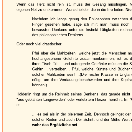
Wenn das Herz nicht rein ist, muss der Gesang misslingen. Ma
eigenen Not zu entkommen, Wunschbilder, die in die Irre leiten.
Nie
Nachdem ich lange genug den Philosophen zwischen di
Finger gesehen habe, sage ich mir: man muss noch d
bewussten Denkens unter die Instinkt-Tätigkeiten rechne
des philosophischen Denkens.
Oder noch viel drastischer:
Pfui über die Mahlzeiten, welche jetzt die Menschen m
hochangesehene Gelehrte zusammenkommen, ist es die
ihren Tisch füllt .. und aufregende Getränke müssen die
Gehirn .. vertreiben... Pfui, welche Künste und Bücher
solcher Mahlzeiten sein! ..(Die reiche Klasse in Englan
nötig, um ihre Verdauungsbeschwerden und ihre Kopfs
können!)
Hölderlin ringt um die Reinheit seines Denkens, das gerade nicht
"aus geblähten Eingeweiden" oder verletztem Herzen herrührt. Im 
es:
... es sei als in der bleiernen Zeit. Dennoch gelinget de
solcher Reden und auch Der Schritt und der Mühe Wert
wahr das Ergötzliche sei
.