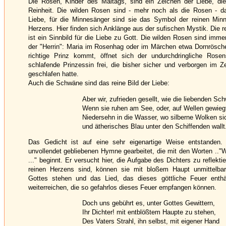
Die Rosen, Kinder des Maitags, sind ein Zeichen der Liebe, die 
Reinheit. Die wilden Rosen sind - mehr noch als die Rosen - d
Liebe, für die Minnesänger sind sie das Symbol der reinen Minn
Herzens. Hier finden sich Anklänge aus der sufischen Mystik. Die rei
ist ein Sinnbild für die Liebe zu Gott. Die wilden Rosen sind imme
der "Herrin": Maria im Rosenhag oder im Märchen etwa Dornrösche
richtige Prinz kommt, öffnet sich der undurchdringliche Rosen
schlafende Prinzessin frei, die bisher sicher und verborgen im 
geschlafen hatte.
Auch die Schwäne sind das reine Bild der Liebe:
Aber wir, zufrieden gesellt, wie die liebenden Sc
Wenn sie ruhen am See, oder, auf Wellen gewieg
Niedersehn in die Wasser, wo silberne Wolken si
und ätherisches Blau unter den Schiffenden wallt
Das Gedicht ist auf eine sehr eigenartige Weise entstanden. 
unvollendet gebliebenen Hymne gearbeitet, die mit den Worten .."
..." beginnt. Er versucht hier, die Aufgabe des Dichters zu reflekt
reinen Herzens sind, können sie mit bloßem Haupt unmittelbar
Gottes stehen und das Lied, das dieses göttliche Feuer enth
weiterreichen, die so gefahrlos dieses Feuer empfangen können.
Doch uns gebührt es, unter Gottes Gewittern,
Ihr Dichter! mit entblößtem Haupte zu stehen,
Des Vaters Strahl, ihn selbst, mit eigener Hand