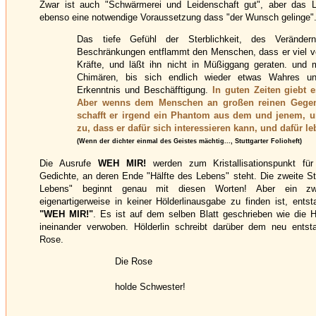
Zwar ist auch "Schwärmerei und Leidenschaft gut", aber das L
ebenso eine notwendige Voraussetzung dass "der Wunsch gelinge"
Das tiefe Gefühl der Sterblichkeit, des Veränderns
Beschränkungen entflammt den Menschen, dass er viel ver
Kräfte, und läßt ihn nicht in Müßiggang geraten. und
Chimären, bis sich endlich wieder etwas Wahres un
Erkenntnis und Beschäfftigung.
In guten Zeiten giebt 
Aber wenns dem Menschen an großen reinen Gegens
schafft er irgend ein Phantom aus dem und jenem, u
zu, dass er dafür sich interessieren kann, und dafür le
(Wenn der dichter einmal des Geistes mächtig..., Stuttgarter Folioheft)
Die Ausrufe
WEH MIR!
werden zum Kristallisationspunkt für
Gedichte, an deren Ende "Hälfte des Lebens" steht. Die zweite St
Lebens" beginnt genau mit diesen Worten! Aber ein zw
eigenartigerweise in keiner Hölderlinausgabe zu finden ist, ents
"WEH MIR!"
. Es ist auf dem selben Blatt geschrieben wie die 
ineinander verwoben. Hölderlin schreibt darüber dem neu entst
Rose.
Die Rose
holde Schwester!