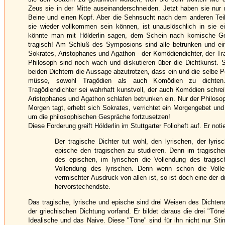
Zeus sie in der Mitte auseinanderschneiden. Jetzt haben sie nur
Beine und einen Kopf. Aber die Sehnsucht nach dem anderen Te
sie wieder vollkommen sein können, ist unauslöschlich in sie ei
könnte man mit Hölderlin sagen, dem Schein nach komische Ge
tragisch! Am Schluß des Symposions sind alle betrunken und ei
Sokrates, Aristophanes und Agathon - der Komödiendichter, der Tr
Philosoph sind noch wach und diskutieren über die Dichtkunst. 
beiden Dichtern die Aussage abzutrotzen, dass ein und die selbe P
müsse, sowohl Tragödien als auch Komödien zu dichten.
Tragödiendichter sei wahrhaft kunstvoll, der auch Komödien schre
Aristophanes und Agathon schlafen betrunken ein. Nur der Philosop
Morgen tagt, erhebt sich Sokrates, verrichtet ein Morgengebet un
um die philosophischen Gespräche fortzusetzen!
Diese Forderung greift Hölderlin im Stuttgarter Folioheft auf. Er notie
Der tragische Dichter tut wohl, den lyrischen, der lyri
epische den tragischen zu studieren. Denn im tragischen
des epischen, im lyrischen die Vollendung des tragis
Vollendung des lyrischen. Denn wenn schon die Voll
vermischter Ausdruck von allen ist, so ist doch eine der d
hervorstechendste.
Das tragische, lyrische und epische sind drei Weisen des Dichtens
der griechischen Dichtung vorfand. Er bildet daraus die drei "Tön
Idealische und das Naive. Diese "Töne" sind für ihn nicht nur St