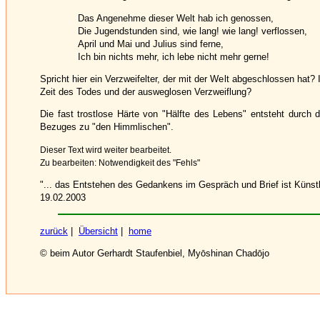
Das Angenehme dieser Welt hab ich genossen,
Die Jugendstunden sind, wie lang! wie lang! verflossen,
April und Mai und Julius sind ferne,
Ich bin nichts mehr, ich lebe nicht mehr gerne!
Spricht hier ein Verzweifelter, der mit der Welt abgeschlossen hat? I
Zeit des Todes und der ausweglosen Verzweiflung?
Die fast trostlose Härte von "Hälfte des Lebens" entsteht durch 
Bezuges zu "den Himmlischen".
Dieser Text wird weiter bearbeitet.
Zu bearbeiten: Notwendigkeit des "Fehls"
"... das Entstehen des Gedankens im Gespräch und Brief ist Künstl
19.02.2003
zurück
|
Übersicht
|
home
© beim Autor Gerhardt Staufenbiel, Myōshinan Chadōjo