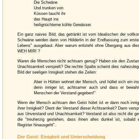
Die Schwäne
Und trunken von
Küssen taucht ihr
das Haupt ins
heilignüchterne kühle Gewässer.
Ein ganz naives Bild, das getränkt ist vom Idealischen der vollk
Schwäne werden dann von Hölderlin in der Endfassung zum ersten
Lebens" ausgebaut. Aber warum entsteht ohne Übergang aus dies
WEH MIR! ?
Waren die Menschen nicht achtsam genug? Haben sie den Zustan
Unachtsamkeit verspielt? Die rechte Spalte scheint dies nahezul
Bild der seeligen Innigkeit stehen die Zeilen:
Aber in Hütten wohnet der Mensch, und hüllet sich ein i
denn inniger ist, achtsamer auch und dass er bewah
Menschen der Verstand gegeben!"
Wenn der Mensch achtsam den Geist hütet ist er dann noch innig
ihrer Innigkeit? Dient der Verstand dieser Achtsamkeit? Dann verspie
aus Unverstand und Unachtsamkeit? Verstand ist also nicht die ge
die "treuherzig gestehen, dass ihnen alles dunkel ist, sobald
Register hinausgeht".
Der Geist: Einigkeit und Unterscheidung