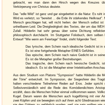
gebracht, wo man dann den Hirsch wegen des Kreuzes üb
Verkörperung von Christus deutete.
Das "edle Wild" ist ganz und gar eingebettet in die Natur. Es ruht
Wird es verletzt, so "bereitet ... die Erde ihr stärkendes Heilkraut".
Mensch geschlagen hat, will nicht heilen: der Mensch selbst ist
unheilbaren Leid. Die Dreigliedrigkeit des Textes, der um das WEH 
Zufall. Hölderlin hat sehr genau über seine Dichtung reflektie
philosophisch durchdacht. Im Stuttgarter Foliobuch, dem selben 
Entwurf "Wie wenn am Feiertage" findet, steht folgender Text:
Das lyrische, dem Schein nach idealische Gedicht ist in 
Es ist eine fortgehende Metapher EINES Gefühles.
Das epische, dem Schein nach naive Gedicht ist in seine
Es ist die Metapher großer Bestrebungen.
Das tragische, dem Schein nach heroische Gedicht, is
idealisch. Es ist die Metapher einer Intelektuellen Anscha
Aus dem Studium von Platons "Symposion" hatte Hölderlin die 
der Töne" entwickelt. Im Symposion, der Siegesfeier des Tragö
halten verschiedene Teilnehmer Reden auf Eros. Jeder spricht 
Selbstverständlich wird die Rede des Komödiendichters Aristo
erzählt, dass die Menschen früher einmal vollkommen waren. Vollk
Kugel. Darum waren die Menschen auch kugelförmig mit vier Ar
zwei Köpfen und sie bewegten sich auf ihren acht Gliedmassen wie
sie den Göttern zu gefährlich wurden, weil sie sein wollten wie d