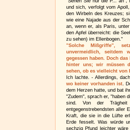
"Sehen Sie nur die P... an", 
und sich, verfolgt vom Apoll,
den Wirbeln des Kreuzes; sie
wie eine Najade aus der Schu
an, wenn er, als Paris, unte
den Apfel überreicht: die See
zu sehen) im Ellenbogen."
"Solche Mißgriffe", se
unvermeidlich, seitdem
gegessen haben. Doch das P
hinter uns; wir müssen 
sehen, ob es vielleicht von 
Ich lachte. - Allerdings, dac
wo keiner vorhanden ist
. D
dem Herzen hatte, und bat ihn
"Zudem", sprach er, "haben d
sind. Von der Träghei
entgegenstrebendsten aller E
Kraft, die sie in die Lüfte e
Erde fesselt. Was würde u
sechzig Pfund leichter wäre