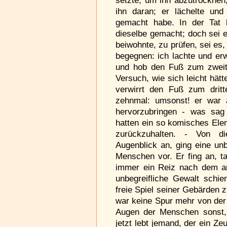
setzte, um ihn abzutrocknen,
ihn daran; er lächelte und
gemacht habe. In der Tat h
dieselbe gemacht; doch sei e
beiwohnte, zu prüfen, sei es,
begegnen: ich lachte und erw
und hob den Fuß zum zweit
Versuch, wie sich leicht hät
verwirrt den Fuß zum dritt
zehnmal: umsonst! er war 
hervorzubringen - was sag
hatten ein so komisches Ele
zurückzuhalten. - Von d
Augenblick an, ging eine un
Menschen vor. Er fing an, t
immer ein Reiz nach dem an
unbegreifliche Gewalt schi
freie Spiel seiner Gebärden z
war keine Spur mehr von der 
Augen der Menschen sonst, 
jetzt lebt jemand, der ein Z