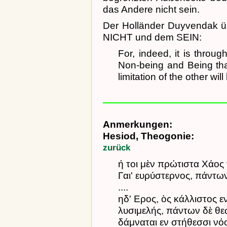
das Andere nicht sein.
Der Holländer Duyvendak ü
NICHT und dem SEIN:
For, indeed, it is throu
Non-being and Being tha
limitation of the other wil
Anmerkungen:
Hesiod, Theogonie:
zurück
ή τοι μὲν πρώτιστα Χάος γ
Γαι' ευρύστερνος, πάντων 
....
ηδ' Ερος, ὸς κάλλιστος ε
λυσιμελής, πάντων δὲ 
δάμναται εν στήθεσσι νό