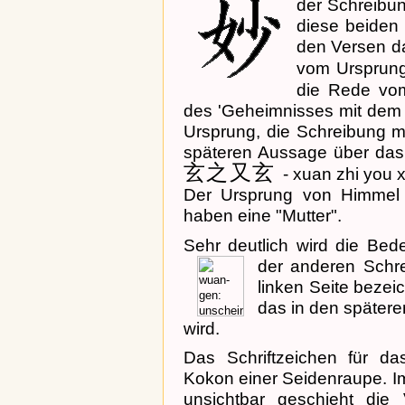
der Schreibu
diese beiden
den Versen d
vom Ursprun
die Rede vo
des 'Geheimnisses mit dem 
Ursprung, die Schreibung m
späteren Aussage über das
玄之又玄
- xuan zhi you 
Der Ursprung von Himmel u
haben eine "Mutter".
Sehr deutlich wird die Bed
der anderen Schre
linken Seite bezei
das in den später
wird.
Das Schriftzeichen für da
Kokon einer Seidenraupe. I
unsichtbar geschieht di