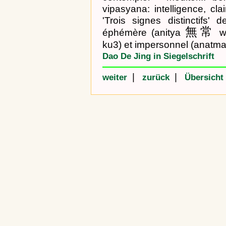
vipasyana: intelligence, cl
'Trois signes distinctifs' 
無常
éphémère (anitya
wu
ku3) et impersonnel (anatm
Dao De Jing in Siegelschrift
|
|
weiter
zurück
Übersicht