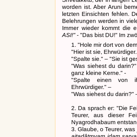
worden ist. Aber Aruni bem
letzten Einsichten fehlen. 
Belehrungen werden in viel
Immer wieder kommt die 
ASI!"
- "Das bist DU!" Im zwö
1. "Hole mir dort von d
"Hier ist sie, Ehrwürdiger.
"Spalte sie." – "Sie ist g
"Was siehest du darin?" 
ganz kleine Kerne." -
"Spalte einen von i
Ehrwürdiger." –
"Was siehest du darin?" –
2. Da sprach er: "Die Fe
Teurer, aus dieser Fei
Nyagrodhabaum entstan
3. Glaube, o Teurer, was j
aitadâtmyam idam sarva