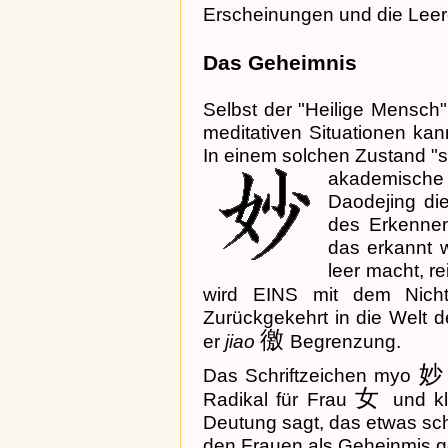
Erscheinungen und die Leere
Das Geheimnis
Selbst der "Heilige Mensch
meditativen Situationen ka
In einem solchen Zustand "
akademische 
Daodejing di
des Erkennen
das erkannt 
leer macht, re
wird EINS mit dem Nich
Zurückgekehrt in die Welt d
徼
er
jiao
Begrenzung.
妙
Das Schriftzeichen myo
女
Radikal für Frau
und kl
Deutung sagt, das etwas sch
den Frauen als Geheinmis ge