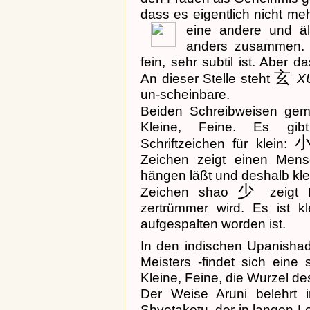
dass es eigentlich nicht 
eine andere und äl
anders zusammen. 
fein, sehr subtil ist. Aber 
玄
An dieser Stelle steht
X
un-scheinbare.
Beiden Schreibweisen ge
Kleine, Feine.
Es gibt
Schriftzeichen für klein:
Zeichen zeigt einen Mens
hängen läßt und deshalb kle
少
Zeichen shao
zeigt 
zertrümmer wird. Es ist k
aufgespalten worden ist.
In den indischen Upanisha
Meisters -findet sich eine
Kleine, Feine, die Wurzel d
Der Weise Aruni belehrt
Shvetaketu, der in langen 