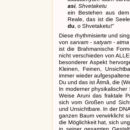
asi
, Shvetaketu
ein Bestehen aus dem i
Reale, das ist die Seel
du
, o Shvetaketu!"
Diese rhythmisierte und singb
von
sarvam - satyam - atma 
ist die Brahmanische Forme
nicht verschieden von ALLEM
besonderer Aspekt hervorge
Kleinen, Feinen, Unsichtba
immer wieder aufgespaltene, 
Du und das ist Âtmâ, die (Wel
In moderner physikalischer
Weise Aruni das fraktale Pri
sich vom Großen und Sichtb
und Unsichtbare. In der DN
ganzen Baum verwirklicht s
die Möglichkeit hat, sich ung
in seiner gesamten Gestalt