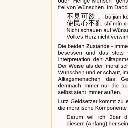
oder "Heilige Mensch" genan
frei von Wünschen. Im Daodej
不見可欲，
bù jiàn k
使民心不亂
shǐ mín x
Nicht schauen auf Wüns
Volkes Herz nicht verwirrt
Die beiden Zustände - imme
besessen und das stets w
Interpretation den Alltag
Der Weise als der 'moralisch
Wünschen und er schaut, i
Alltagsmenschen das Geh
demnach immer nur die aus
selbst steht immer außen.
Lutz Geldsetzer kommt zu e
die moralische Komponente 
Darum will ich über 
diesem (Anfang) her sei