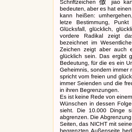
徼
Schriftzeichen
jiao kan
bedeuten, aber es hat eine
kann heißen: umhergehen,
letze Bestimmung, Punkt
Glücksfall, glücklich, glüc
vordere Radikal zeigt d
bezeichnet im Wesentlich
Zeichen zeigt aber auch 
glücklich sein. Das ergibt
Bedeutung, für die es ein U
Geheimnis, sondern immer n
spricht vom freien und glü
immer Seienden und die fr
in ihren Begrenzungen.
Es ist keine Rede von einem 
Wünschen in dessen Folge 
sieht. Die 10.000 Dinge s
abgrenzen. Die Abgrenzung ve
Seiten, das NICHT mit sein
begrenzten Außenseite bed