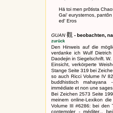
Hä toi men prôtista Chao
Gai' eurysternos, pantôn 
ed' Eros
觀
GUAN
- beobachten, n
zurück
Den Hinweis auf die mögl
verdanke ich Wulf Dietric
Daodejin in Siegelschrift. W. 
Einsicht, verkörperte Weis
Stange Seite 319 bei Zeich
so auch Ricci Volume IV 82
buddhistisch mahayana -
immédiate et non une sagesse
Bei Zeichen 2573 Seite 199
meinem online-Lexikon die 
Volume III #6286: bei den
contempler - méditer... b