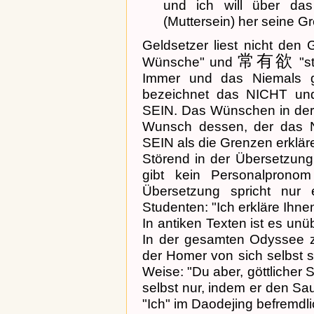
und ich will über da
(Muttersein) her seine 
Geldsetzer liest nicht de
常有欲
Wünsche" und
"s
Immer und das Niemals g
bezeichnet das NICHT un
SEIN. Das Wünschen in der 
Wunsch dessen, der das 
SEIN als die Grenzen erkläre
Störend in der Übersetzung
gibt kein Personalprono
Übersetzung spricht nur 
Studenten: "Ich erkläre Ihnen j
In antiken Texten ist es unüb
In der gesamten Odyssee z.B
der Homer von sich selbst sp
Weise: "Du aber, göttlicher S
selbst nur, indem er den Sau
"Ich" im Daodejing befremdli