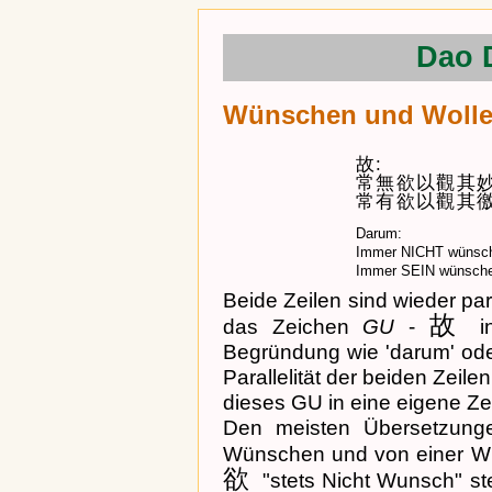
Dao 
Wünschen und Wollen
故:
常無欲以觀其
常有欲以觀其
Darum:
Immer NICHT wünsch
Immer SEIN wünsche
Beide Zeilen sind wieder par
故
das Zeichen
GU
-
in
Begründung wie 'darum' ode
Parallelität der beiden Zeile
dieses GU in eine eigene Zei
Den meisten Übersetzung
Wünschen und von einer Wu
欲
"stets Nicht Wunsch" s